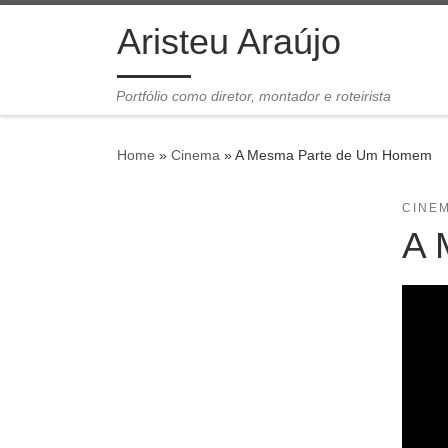
Skip to content
Aristeu Araújo
Portfólio como diretor, montador e roteirista
Home
»
Cinema
»
A Mesma Parte de Um Homem
CINE
A 