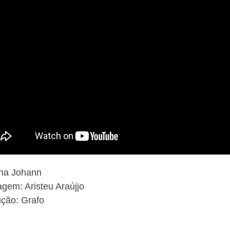
Ana Johann
gem: Aristeu Araújjo
ção: Grafo