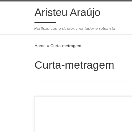
Skip to content
Aristeu Araújo
Portfólio como diretor, montador e roteirista
Home
»
Curta-metragem
Curta-metragem
15min, COR, Natal - RN, 2025