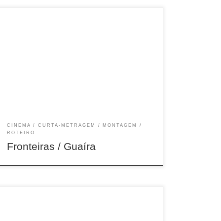
26min, Doc, Brasil, 2018
CINEMA
CURTA-METRAGEM
MONTAGEM
ROTEIRO
Fronteiras / Guaí­ra