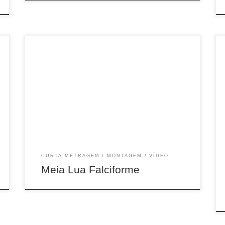
22min, Doc, Brasil, 2019
CURTA-METRAGEM
MONTAGEM
VÍDEO
Meia Lua Falciforme