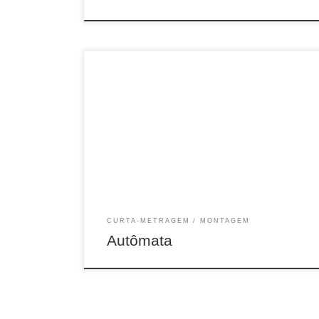
6 min, EXP, COR, 2020
CURTA-METRAGEM
MONTAGEM
Autômata