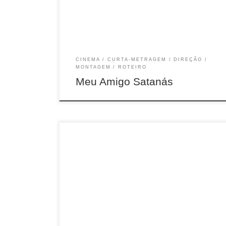
CINEMA
CURTA-METRAGEM
DIREÇÃO
MONTAGEM
ROTEIRO
Meu Amigo Satanás
21min, Doc, Brasil-Cuba, 2020