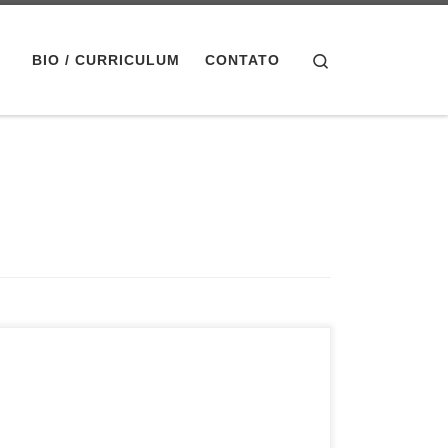
Search
BIO / CURRICULUM
CONTATO
17min, Fic, Brasil, 2020