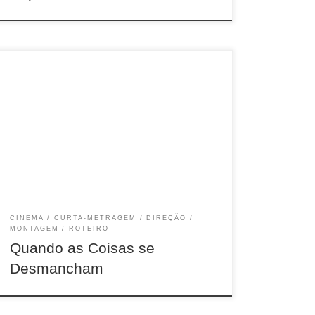
21 min, COR, Natal - RN, 2018
CINEMA
CURTA-METRAGEM
DIREÇÃO
MONTAGEM
ROTEIRO
Quando as Coisas se
Desmancham