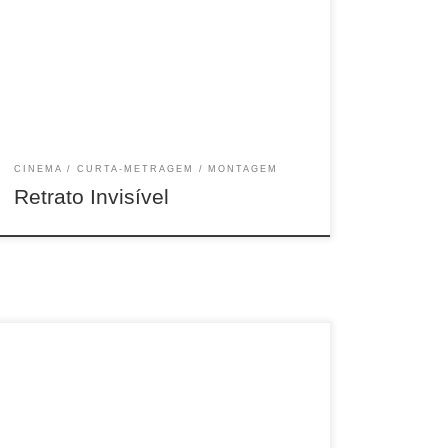
18min, Fic, Brasil, 2011
CINEMA
CURTA-METRAGEM
MONTAGEM
Retrato Invisí­vel
15min, Fic, Brasil, 2012