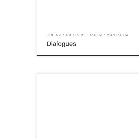
CINEMA
CURTA-METRAGEM
MONTAGEM
Dialogues
20 min, COR, Rio de Janeiro, 2010