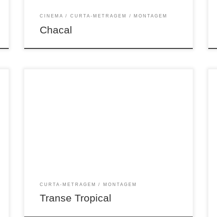
CINEMA
CURTA-METRAGEM
MONTAGEM
Chacal
5 min, EXP, COR, Natal, 2021
CURTA-METRAGEM
MONTAGEM
Transe Tropical