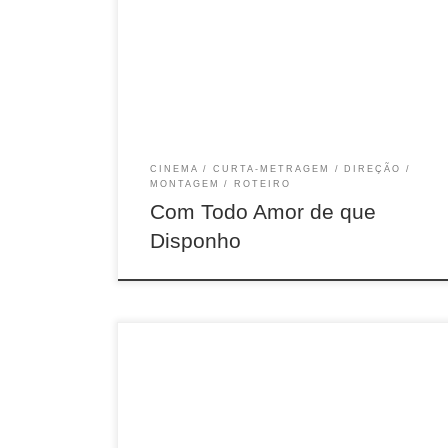
23 min, COR, Curitiba, 2015
CINEMA
CURTA-METRAGEM
DIREÇÃO
MONTAGEM
ROTEIRO
Com Todo Amor de que
Disponho
3min, Fic, EUA-Brasil, 2014