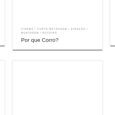
CINEMA
CURTA-METRAGEM
DIREÇÃO
MONTAGEM
ROTEIRO
Por que Corro?
12 min, COR, 16mm, Rio de Janeiro, 2009