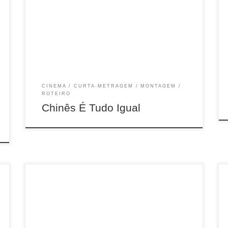
25min, Doc, Brasil, 2014
CINEMA
CURTA-METRAGEM
MONTAGEM
ROTEIRO
Chinês É Tudo Igual
3 min, PB, Curitiba, 2011