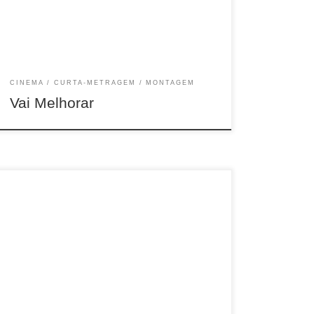
CINEMA
CURTA-METRAGEM
MONTAGEM
Vai Melhorar
33 min, DOC, COR, 2021