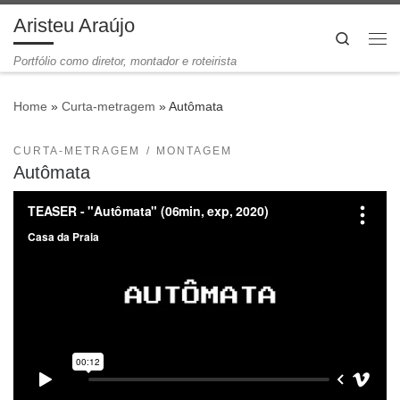
Aristeu Araújo
Skip to content
Search
Me
Portfólio como diretor, montador e roteirista
Home
»
Curta-metragem
»
Autômata
CURTA-METRAGEM
MONTAGEM
Autômata