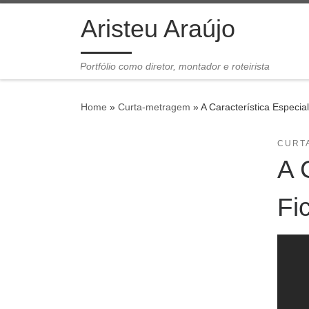
Skip to content
Aristeu Araújo
Portfólio como diretor, montador e roteirista
Home
»
Curta-metragem
»
A Característica Especia
CURT
A 
Fi